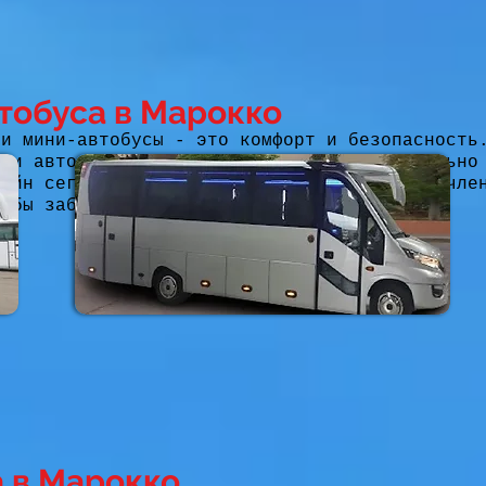
тобуса в Марокко
ши мини-автобусы - это комфорт и безопасность
а и автокресла в наши мини-автобусы: идеально
лайн сегодня или обязательно поговорите с чле
тобы забронировать то, что вам нужно.
 в Марокко