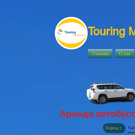
Touring 
Главнaя
О нас
Аренда автобусо
Город :
Ка