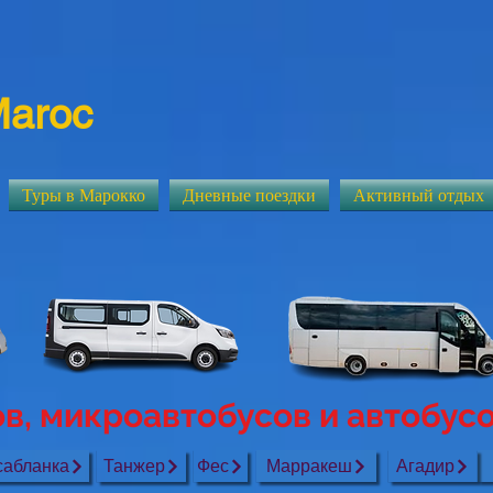
Maroc
Туры в Марокко
Дневные поездки
Активный отдых
в, микроавтобусов и автобус
сабланка
Танжер
Фес
Марракеш
Агадир