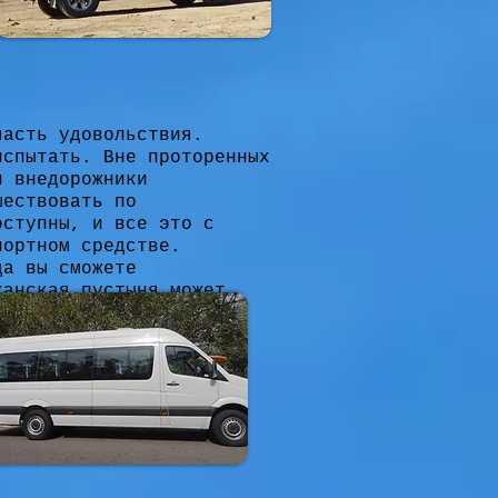
часть удовольствия.
испытать. Вне проторенных
и внедорожники
шествовать по
оступны, и все это с
портном средстве.
да вы сможете
канская пустыня может
а всю жизнь. Ваше
ля себя Марокко по-