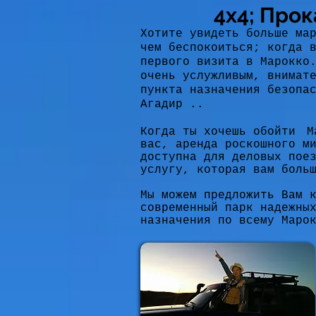
4х4; Прок
Хотите увидеть больше ма
чем беспокоиться; когда 
первого визита в Марокко
очень услужливым, внимат
пункта назначения безопа
Агадир ..
Когда ты хочешь обойти
М
вас, аренда роскошного м
доступна для деловых пое
услугу, которая вам боль
Мы можем предложить Вам 
современный парк надежны
назначения по всему Маро