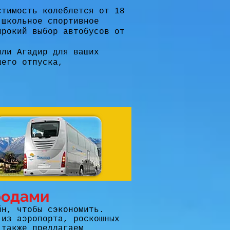
стимость колеблется от 18
 школьное спортивное
ирокий выбор автобусов от
или Агадир для ваших
шего отпуска,
родами
йн, чтобы сэкономить.
 из аэропорта, роскошных
 также предлагаем