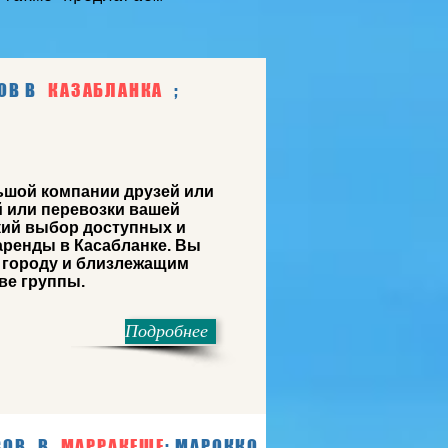
ОВ В
КАЗАБЛАНКА
;
ьшой компании друзей или
 или перевозки вашей
ий выбор доступных и
ренды в Касабланке. Вы
 городу и близлежащим
ве группы.
Подробнее
СОВ
В
МАРРАКЕШЕ
; МАРОККО