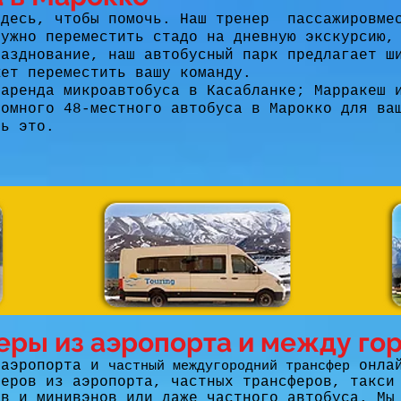
здесь, чтобы помочь. Наш тренер
пассажировме
нужно переместить стадо на дневную экскурсию,
разднование, наш автобусный парк предлагает ш
жет переместить вашу команду.
 аренда микроавтобуса в Касабланке; Марракеш 
ромного 48-местного автобуса в Марокко для ва
ть это.
еры из аэропорта и между го
 аэропорта и
онла
частный междугородний трансфер
феров из аэропорта, частных трансферов, такси
ов и минивэнов или даже частного автобуса. Мы