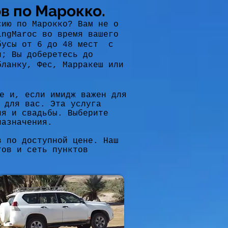
в по Марокко.
сию по Марокко? Вам не о
ingMaroc во время вашего
бусы от 6 до 48 мест
с
и; Вы доберетесь до
бланку, Фес, Марракеш или
е и, если имидж важен для
 для вас. Эта услуга
ия и свадьбы. Выберите
назначения.
в по доступной цене. Наш
тов и сеть пунктов