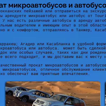
ат микроавтобусов и автобусо
рокканских пейзажей или отправиться на экскур
вы арендуете микроавтобус или автобус от Tour
. У нас есть различные автобусы в аренду авто
ельным водителем и имеющим опыт в этой област
сно и с комфортом, отправляясь в Танжер, Каса
арракеш; Агадир или Касабланка в удобной форм
икроавтобуса или автобуса.
может быть сделкой
здок или особых случаев, таких как дни рожден
ше всего подходит, и мы доставим вас к месту 
качественный прокат микроавтобусов и автобусо
х микроавтобусов, отличное обслуживание клиен
кко обеспечат вам приятные впечатления.