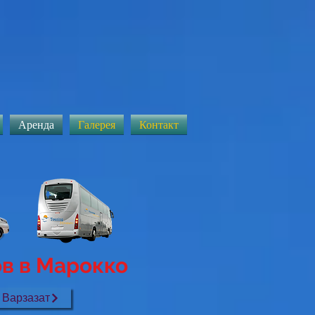
Аренда
Галерея
Контакт
ов в Марокко
Варзазат