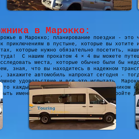
ожника в Марокко:
орожье в Марокко; планирование поездки - это 
 к приключениям в пустыне, которые вы хотите 
стах, которые нужно обязательно посетить, наш
 туда!
С нашим прокатом 4 × 4 вы можете путе
исследовать места, которые обычно были бы нед
ием, зная, что вы находитесь в надежном транс
е, закажите автомобиль напрокат сегодня - тог
ромное удовольствие и все это испытать
Марок
 что каждый праздник должен быть праздником н
 быть именно таким - приключением. Откройте д