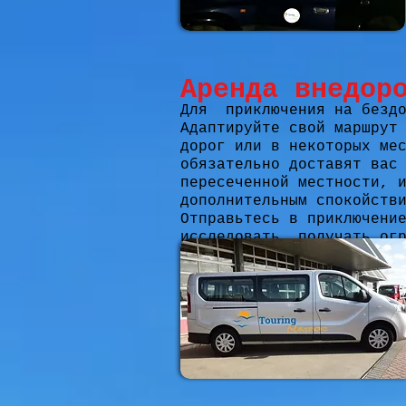
Аренда внедор
Для
приключения на безд
Адаптируйте свой маршрут
дорог или в некоторых ме
обязательно доставят вас
пересеченной местности, 
дополнительным спокойств
Отправьтесь в приключени
исследовать, получать ог
предложить. Мы понимаем,
приключение 4 × 4 должно
своему!